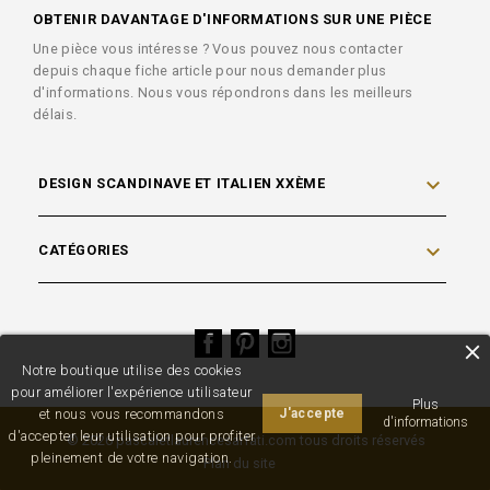
OBTENIR DAVANTAGE D'INFORMATIONS SUR UNE PIÈCE
Une pièce vous intéresse ? Vous pouvez nous contacter
depuis chaque fiche article pour nous demander plus
d'informations. Nous vous répondrons dans les meilleurs
délais.

DESIGN SCANDINAVE ET ITALIEN XXÈME

CATÉGORIES
Facebook
Pinterest
Instagram
Notre boutique utilise des cookies
pour améliorer l'expérience utilisateur
Plus
et nous vous recommandons
J'accepte
d'informations
d'accepter leur utilisation pour profiter
© 2026 pascaletlaurencesarfati.com tous droits réservés
pleinement de votre navigation.
Plan du site